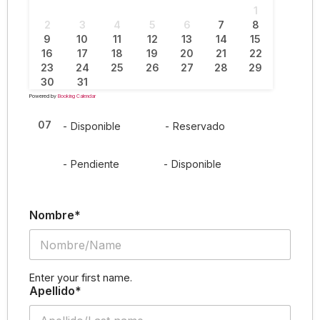
1
2
3
4
5
6
7
8
9
10
11
12
13
14
15
16
17
18
19
20
21
22
23
24
25
26
27
28
29
30
31
Powered by
Booking Calendar
07
07
-
Disponible
-
Reservado
·
07
07
-
Pendiente
-
Disponible
Nombre*
Enter your first name.
Apellido*